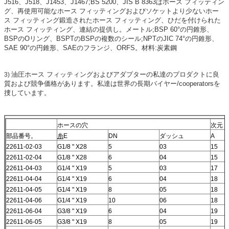
J516、J518、J1453、J1467;BS 5200、JIS B 8363はホース フィッティン
グ、再使用可能なホース フィッティングおよびソケットより少ないホー
ス フィッティング鍛造されたホース フィッティング、ひだを付けられた
ホース フィッティング、連結の提供し。メートル;BSP 60°の円錐形、
BSPのOリング、BSPTのBSPの複数のシール;NPTのJIC 74°の円錐形、
SAE 90°の円錐形、SAEのフランジ、ORFS。材料:炭素鋼
油圧ホース フィッティングおよびアダプターの私達のプロダクトに良
3)
質および競争価格があります。私達は世界の長期バイヤー/cooperatorsを
捜しています。
ホースの穴
次元
部品番号。
糸
E
DN
ダッシュ
A
22611-02-03
G1/8 " X28
5
03
15
22611-02-04
G1/8 " X28
6
04
15
22611-04-03
G1/4 " X19
5
03
17
22611-04-04
G1/4 " X19
6
04
18
22611-04-05
G1/4 " X19
8
05
18
22611-04-06
G1/4 " X19
10
06
18
22611-06-04
G3/8 " X19
6
04
19
22611-06-05
G3/8 " X19
8
05
19