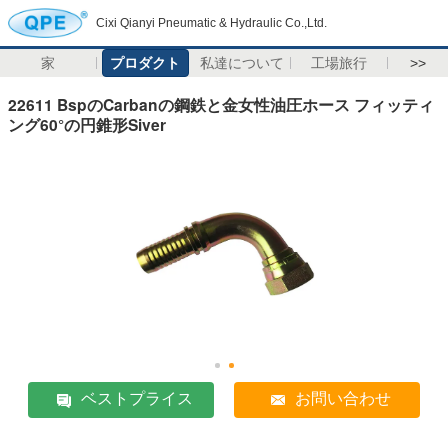
Cixi Qianyi Pneumatic & Hydraulic Co.,Ltd.
家
プロダクト
私達について
工場旅行
>>
22611 BspのCarbanの鋼鉄と金女性油圧ホース フィッティ
ング60°の円錐形Siver
ベストプライス
お問い合わせ