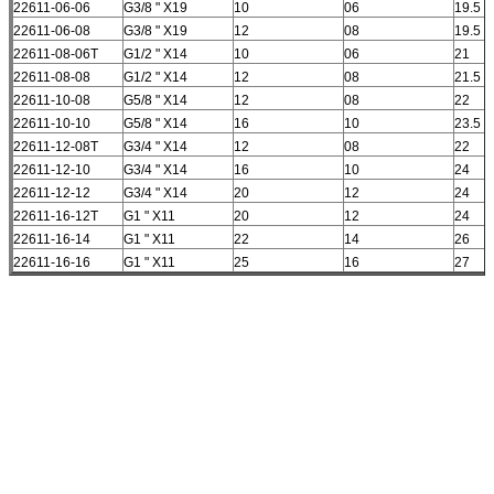
22611-06-06
G3/8 " X19
10
06
19.5
22611-06-08
G3/8 " X19
12
08
19.5
22611-08-06T
G1/2 " X14
10
06
21
22611-08-08
G1/2 " X14
12
08
21.5
22611-10-08
G5/8 " X14
12
08
22
22611-10-10
G5/8 " X14
16
10
23.5
22611-12-08T
G3/4 " X14
12
08
22
22611-12-10
G3/4 " X14
16
10
24
22611-12-12
G3/4 " X14
20
12
24
22611-16-12T
G1 " X11
20
12
24
22611-16-14
G1 " X11
22
14
26
22611-16-16
G1 " X11
25
16
27