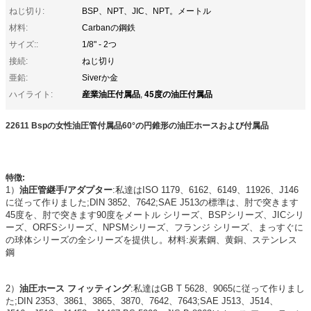
ねじ切り:
BSP、NPT、JIC、NPT。メートル
材料:
Carbanの鋼鉄
サイズ::
1/8" - 2つ
接続:
ねじ切り
亜鉛:
Siverか金
産業油圧付属品
45度の油圧付属品
ハイライト:
,
22611 Bspの女性油圧管付属品60°の円錐形の油圧ホースおよび付属品
特徴:
1）
油圧管継手/アダプター
:私達はISO 1179、6162、6149、11926、J146
に従って作りました;DIN 3852、7642;SAE J513の標準は、肘で突きます
45度を、肘で突きます90度をメートル シリーズ、BSPシリーズ、JICシリ
ーズ、ORFSシリーズ、NPSMシリーズ、フランジ シリーズ、まっすぐに
の球体シリーズの全シリーズを提供し。材料:炭素鋼、黄銅、ステンレス
鋼
2）
油圧ホース フィッティング
:私達はGB T 5628、9065に従って作りまし
た;DIN 2353、3861、3865、3870、7642、7643;SAE J513、J514、