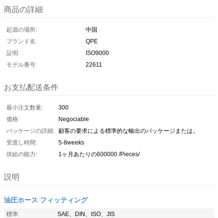
商品の詳細
起源の場所:
中国
ブランド名:
QPE
証明:
ISO9000
モデル番号:
22611
お支払配送条件
最小注文数量:
300
価格:
Negociable
パッケージの詳細:
顧客の要求による標準的な輸出のパッケージまたは。
受渡し時間:
5-8weeks
供給の能力:
1ヶ月あたりの600000 /Pieces/
説明
油圧ホース フィッティング
標準:
SAE、DIN、ISO、JIS