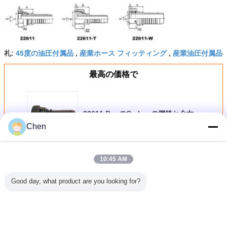
45度の油圧付属品
産業ホース フィッティング
産業油圧付属品
札:
,
,
最高の価格で
22611 BspのCarbanの鋼鉄と金女
性油圧ホース フィッティング60°の
Chen
円錐形Siver
続行
10:45 AM
油圧ホース フィッティング
Good day, what product are you looking for?
多く