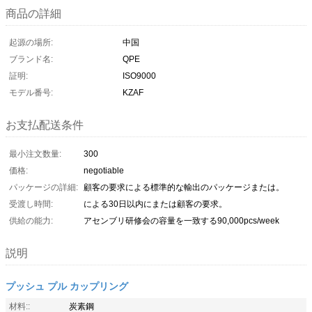
商品の詳細
起源の場所:
中国
ブランド名:
QPE
証明:
ISO9000
モデル番号:
KZAF
お支払配送条件
最小注文数量:
300
価格:
negotiable
パッケージの詳細:
顧客の要求による標準的な輸出のパッケージまたは。
受渡し時間:
による30日以内にまたは顧客の要求。
供給の能力:
アセンブリ研修会の容量を一致する90,000pcs/week
説明
プッシュ プル カップリング
材料::
炭素鋼