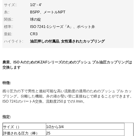
サイズ::
1/2' - 4'
糸::
BSPP、メートルNPT
関係::
球の錠
標準::
ISO 7241-1シリーズ「A」、ポペット弁
亜鉛:
CR3
油圧押しの付属品
女性通されたカップリング
ハイライト:
,
農業、ISO AのためのKZAFシリーズのためのプッシュ プル油圧カップリングは
交換します
特徴:
残り圧力の下で男性と連結可能な高い流動度の適用のためのプッシュ プル カッ
プリング。分離した機能。弁の港か堅い管に直接ねじで締まることができます。
ISO 7241のパートA交換。流動度250までのl /min。
指定:
サイズ（）
1/2から3/4
評価される圧力（棒）
25