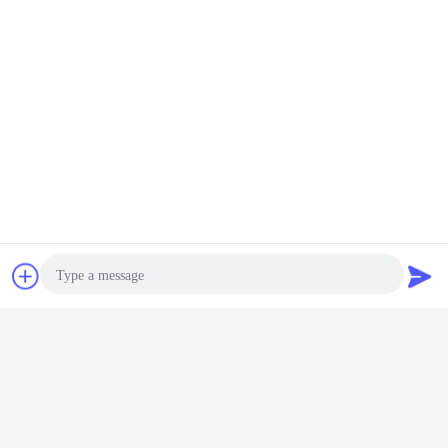
油圧押しの付属品
女性通されたカップリング
札:
,
,
ステンレス鋼のカップリング
最高の価格で
ISOのための油圧プッシュ プル連結
KZAFシリーズ交換の農業
続行
チャット
見積依頼
プッシュ プル カップリング
多く
Photo
シュ プル
Theradのメートル
プッシュ プル男性
油圧速いプラグの
農業機械亜
ップリン
男性のプッシュ プ
のTheradのステン
農業装置のための
のための
い流動度
ル カップリングの
レス鋼の管のニッ
プッシュ プル カ
プッシュ 
Video Call
速いカプラ
油圧長いニップル
プルの油圧メート
ップリングの炭素
ップリン