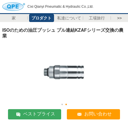
Cixi Qianyi Pneumatic & Hydraulic Co.,Ltd.
家
プロダクト
私達について
工場旅行
>>
ISOのための油圧プッシュ プル連結KZAFシリーズ交換の農
業
ベストプライス
お問い合わせ