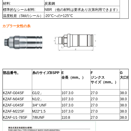
材料:
炭素鋼
標準的なシール材料:
NBR （他の材料は要求あり次第利用できます）
温度較差（Stdのシール）:
-20°Cへの+125°C
カプラー女性の糸
部品番号。
糸のサイズBSPP
E
F
G
全長（mm。）
ジンクス
大口径
サイズ（mm。）
KZAF-G04SF
G1/2」
107.3.0
27.0
38.0
KZAF-N04SF
N1/2」
107.3.0
27.0
38.0
KZAF-U04SF
3/4" UNF
107.3.0
27.0
38.0
KZAF-M22SF
M22*1.5
107.3.0
27.0
38.0
KZAF-U1-78SF
7/8UNF
110.8
27.0
38.0