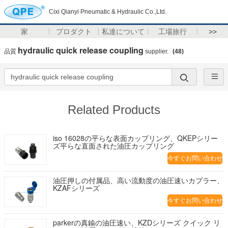
Cixi Qianyi Pneumatic & Hydraulic Co.,Ltd.
家
プロダクト
私達について
工場旅行
>>
hydraulic quick release coupling
品質
supplier.
(48)
Related Products
iso 16028の平らな表面カップリング、QKEPシリー
ズ平らな直面された油圧カップリング
今すぐお問い合わせ
油圧押しの付属品、高い流動度の油圧速いカプラー、
KZAFシリーズ
今すぐお問い合わせ
parkerの真鍮の油圧速い、KZDシリーズ クイック リ