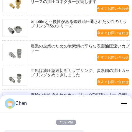
リースの油圧コネクター接続します
今すぐお問い合わせ
Sniptiteと互換性がある鋼鉄油圧通された女性のカッ
プリング75のシリーズ
今すぐお問い合わせ
農業の企業のための炭素鋼の平らな表面油圧速いカプ
ラー
今すぐお問い合わせ
亜鉛は油圧急速切断カップリング、炭素鋼の油圧カッ
プリングをめっきしました
今すぐお問い合わせ
真鍮の女性通されたカップリングQKTFシリーズWP
建築構造のための3625のPsi
Chen
今すぐお問い合わせ
1/4' - 2つは速く鋼鉄モールの機械類345棒WPのため
7:59 PM
の接続解除のカップリングを接続します
今すぐお問い合わせ